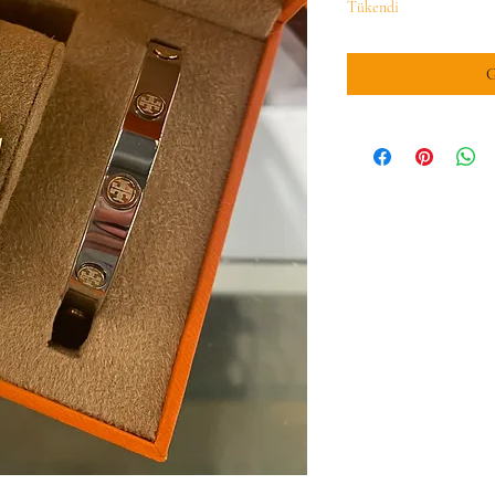
Tükendi
G