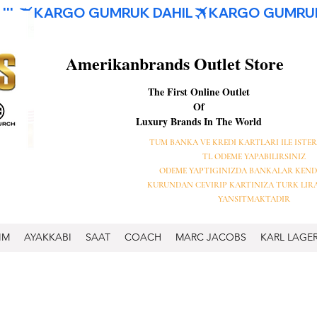
Amerikanbrands Outlet Store
The First Online Outlet
Of
Luxury Brands In The World
TUM BANKA VE KREDI KARTLARI ILE ISTER
TL ODEME YAPABILIRSINIZ
ODEME YAPTIGINIZDA BANKALAR KEND
KURUNDAN CEVIRIP KARTINIZA TURK LIR
YANSITMAKTADIR
IM
AYAKKABI
SAAT
COACH
MARC JACOBS
KARL LAGE