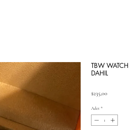
TBW WATCH B
DAHIL
Fiyat
$235,00
Adet
*