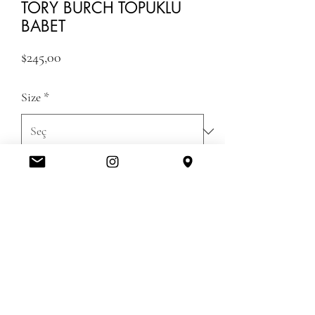
TORY BURCH TOPUKLU
BABET
Fiyat
$245,00
Size
*
Adet
*
ADD TO CART
GUMRUK UCRETLERI DAHIL