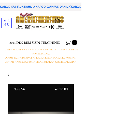
KARGO GUMRUK DAHIL
ME
NU
2013 DEN BERI SIZIN TERCIHINIZ
TUM BANKA VE KREDI KARTLARI ILE ISTER USD ISTER TL ODEME
YAPABILIRSINIZ
ODEME YAPTIGINIZDA BANKALAR KENDI DOLAR KURUNDAN
CEVIRIP KARTINIZA TURK LIRASI OLARAK YANSITMAKTADIR