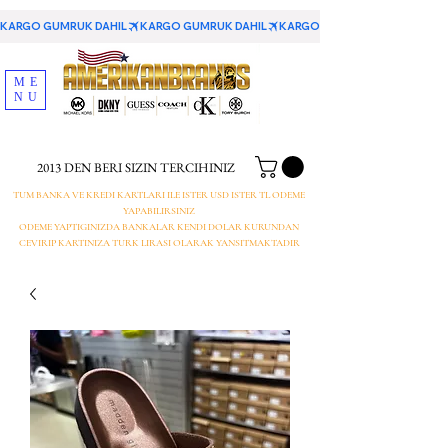
KARGO GUMRUK DAHIL
ME
NU
2013 DEN BERI SIZIN TERCIHINIZ
TUM BANKA VE KREDI KARTLARI ILE ISTER USD ISTER TL ODEME
YAPABILIRSINIZ
ODEME YAPTIGINIZDA BANKALAR KENDI DOLAR KURUNDAN
CEVIRIP KARTINIZA TURK LIRASI OLARAK YANSITMAKTADIR