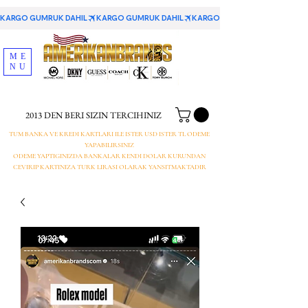
KARGO GUMRUK DAHIL
ME
NU
2013 DEN BERI SIZIN TERCIHINIZ
TUM BANKA VE KREDI KARTLARI ILE ISTER USD ISTER TL ODEME
YAPABILIRSINIZ
ODEME YAPTIGINIZDA BANKALAR KENDI DOLAR KURUNDAN
CEVIRIP KARTINIZA TURK LIRASI OLARAK YANSITMAKTADIR