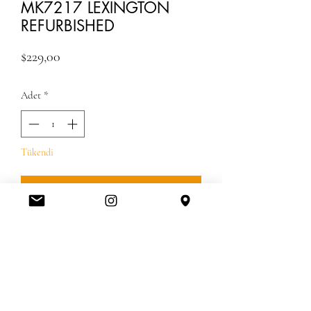
MK7217 LEXINGTON
REFURBISHED
Fiyat
$229,00
Adet
*
Tükendi
Geldiğinde Bildir
Gumruk vergisi dahil
ÖNEMLİ GÜMRÜK BİLGİLERİ
⭐️%30 Gümrük vergileri fiyatlara dahildir.