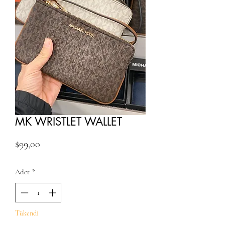
MK WRISTLET WALLET
Fiyat
$99,00
Adet
*
Tükendi