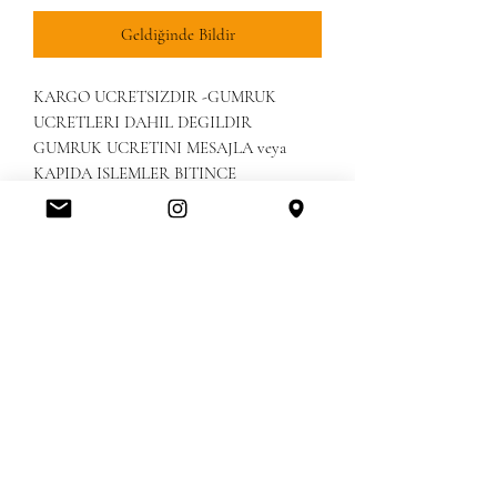
Geldiğinde Bildir
KARGO UCRETSIZDIR -GUMRUK 
UCRETLERI DAHIL DEGILDIR

GUMRUK UCRETINI MESAJLA veya 
KAPIDA ISLEMLER BITINCE 
ODEYEBILIRSINIZ

KREDI KARTINIZLA VEYA HAVALE ILE 
ODEYEBILIRSINIZ

 EXHANGE/ NO RETURN & IADE 
DEGISIM YOKTURCUSTOM FEE ARE 
NOT INCLUDE & PLEASE CHECK 
YOUR COUNTRY CUSTOMS FEES