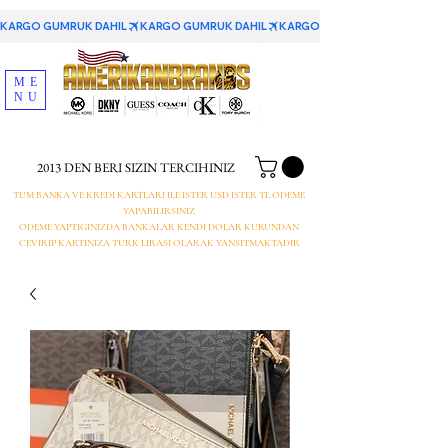
KARGO GUMRUK DAHIL
ME
NU
2013 DEN BERI SIZIN TERCIHINIZ
TUM BANKA VE KREDI KARTLARI ILE ISTER USD ISTER TL ODEME
YAPABILIRSINIZ
ODEME YAPTIGINIZDA BANKALAR KENDI DOLAR KURUNDAN
CEVIRIP KARTINIZA TURK LIRASI OLARAK YANSITMAKTADIR