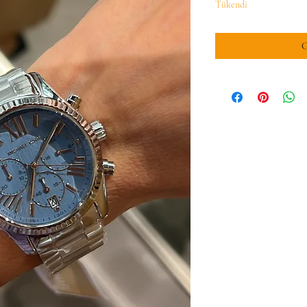
Tükendi
G