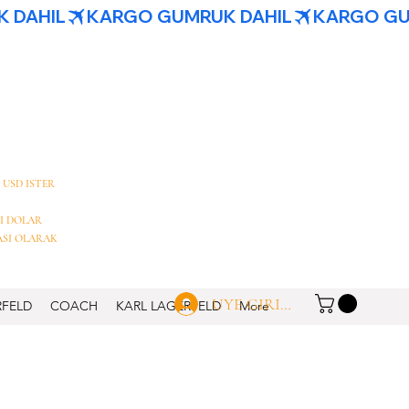
 USD ISTER
I DOLAR
ASI OLARAK
UYE GIRISI
RFELD
COACH
KARL LAGERFELD
More