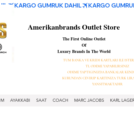
Amerikanbrands Outlet Store
The First Online Outlet
Of
Luxury Brands In The World
TUM BANKA VE KREDI KARTLARI ILE ISTER
TL ODEME YAPABILIRSINIZ
ODEME YAPTIGINIZDA BANKALAR KEND
KURUNDAN CEVIRIP KARTINIZA TURK LIR
YANSITMAKTADIR
IM
AYAKKABI
SAAT
COACH
MARC JACOBS
KARL LAGE