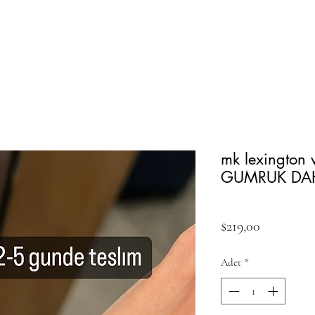
mk lexington
GUMRUK DAH
Fiyat
$219,00
Adet
*