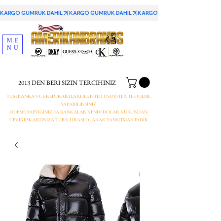
KARGO GUMRUK DAHIL
ME
NU
2013 DEN BERI SIZIN TERCIHINIZ
TUM BANKA VE KREDI KARTLARI ILE ISTER USD ISTER TL ODEME
YAPABILIRSINIZ
ODEME YAPTIGINIZDA BANKALAR KENDI DOLAR KURUNDAN
CEVIRIP KARTINIZA TURK LIRASI OLARAK YANSITMAKTADIR