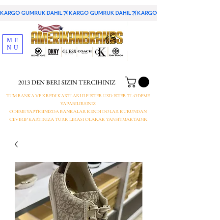
KARGO GUMRUK DAHIL
ME
NU
2013 DEN BERI SIZIN TERCIHINIZ
TUM BANKA VE KREDI KARTLARI ILE ISTER USD ISTER TL ODEME
YAPABILIRSINIZ
ODEME YAPTIGINIZDA BANKALAR KENDI DOLAR KURUNDAN
CEVIRIP KARTINIZA TURK LIRASI OLARAK YANSITMAKTADIR