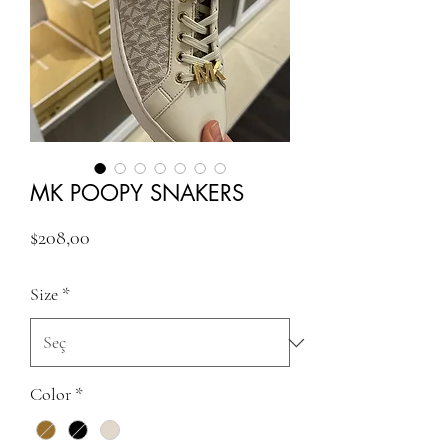
MK POOPY SNAKERS
Fiyat
$208,00
Size
*
Color
*