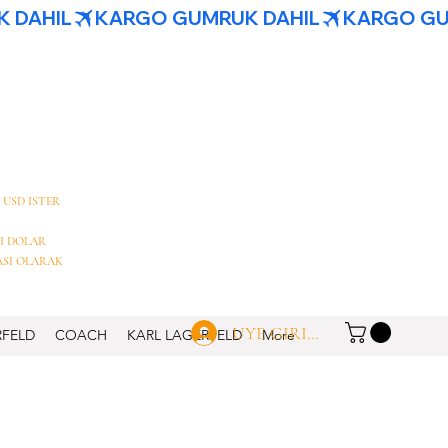
 USD ISTER
I DOLAR
ASI OLARAK
UYE GIRISI
RFELD
COACH
KARL LAGERFELD
More