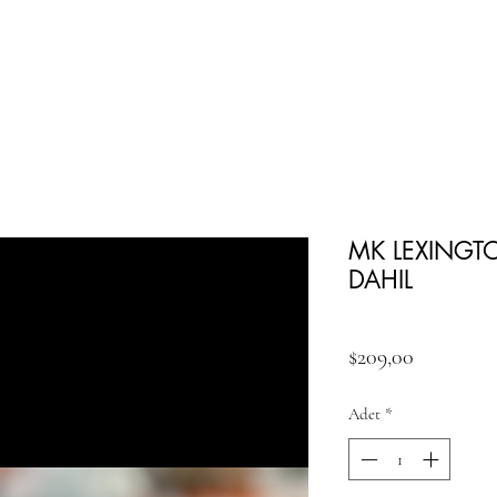
MK LEXING
DAHIL
Fiyat
$209,00
Adet
*