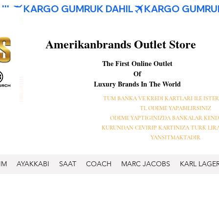
Amerikanbrands Outlet Store
The First Online Outlet
Of
Luxury Brands In The World
TUM BANKA VE KREDI KARTLARI ILE ISTER
TL ODEME YAPABILIRSINIZ
ODEME YAPTIGINIZDA BANKALAR KEND
KURUNDAN CEVIRIP KARTINIZA TURK LIR
YANSITMAKTADIR
IM
AYAKKABI
SAAT
COACH
MARC JACOBS
KARL LAGE