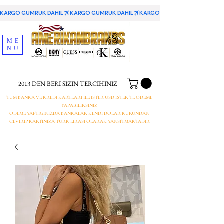
KARGO GUMRUK DAHIL
ME
NU
2013 DEN BERI SIZIN TERCIHINIZ
TUM BANKA VE KREDI KARTLARI ILE ISTER USD ISTER TL ODEME
YAPABILIRSINIZ
ODEME YAPTIGINIZDA BANKALAR KENDI DOLAR KURUNDAN
CEVIRIP KARTINIZA TURK LIRASI OLARAK YANSITMAKTADIR