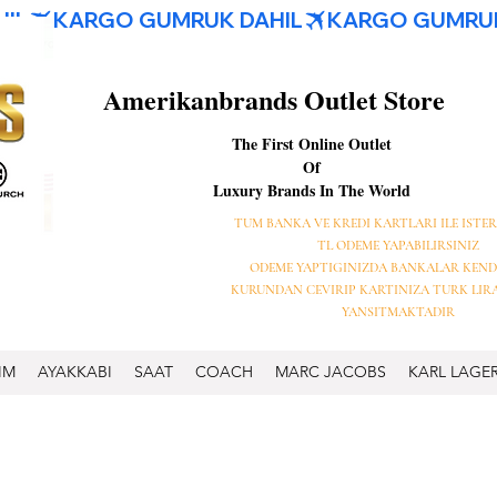
Amerikanbrands Outlet Store
The First Online Outlet
Of
Luxury Brands In The World
TUM BANKA VE KREDI KARTLARI ILE ISTER
TL ODEME YAPABILIRSINIZ
ODEME YAPTIGINIZDA BANKALAR KEND
KURUNDAN CEVIRIP KARTINIZA TURK LIR
YANSITMAKTADIR
IM
AYAKKABI
SAAT
COACH
MARC JACOBS
KARL LAGE