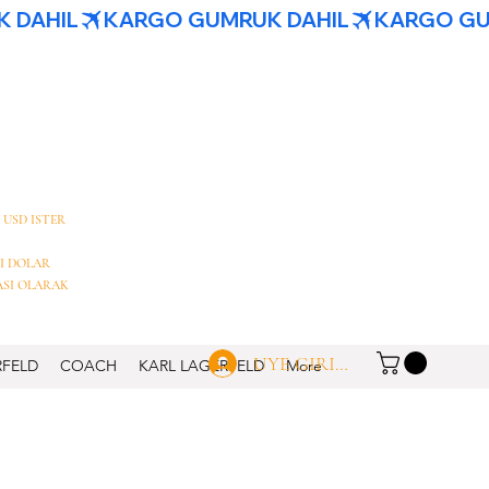
 USD ISTER
I DOLAR
ASI OLARAK
UYE GIRISI
RFELD
COACH
KARL LAGERFELD
More