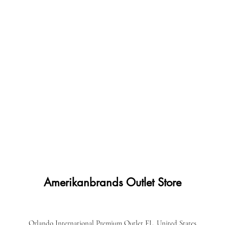
Amerikanbrands Outlet Store
Orlando International Premium Outlet FL, United States