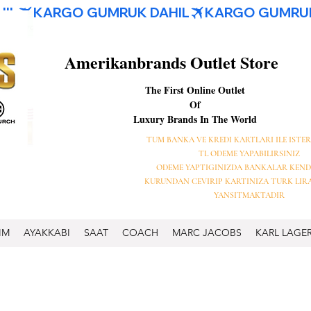
Amerikanbrands Outlet Store
The First Online Outlet
Of
Luxury Brands In The World
TUM BANKA VE KREDI KARTLARI ILE ISTER
TL ODEME YAPABILIRSINIZ
ODEME YAPTIGINIZDA BANKALAR KEND
KURUNDAN CEVIRIP KARTINIZA TURK LIR
YANSITMAKTADIR
IM
AYAKKABI
SAAT
COACH
MARC JACOBS
KARL LAGE