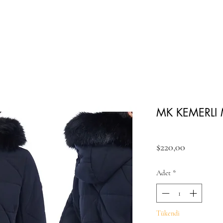
MK KEMERLI
Fiyat
$220,00
Adet
*
Tükendi