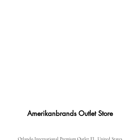
Amerikanbrands Outlet Store
Orlando International Premium Outlet FL, United States