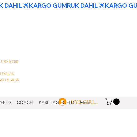
 USD ISTER
I DOLAR
ASI OLARAK
UYE GIRISI
RFELD
COACH
KARL LAGERFELD
More