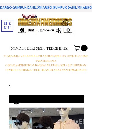
KARGO GUMRUK DAHIL
ME
NU
2013 DEN BERI SIZIN TERCIHINIZ
TUM BANKA VE KREDI KARTLARI ILE ISTER USD ISTER TL ODEME
YAPABILIRSINIZ
ODEME YAPTIGINIZDA BANKALAR KENDI DOLAR KURUNDAN
CEVIRIP KARTINIZA TURK LIRASI OLARAK YANSITMAKTADIR