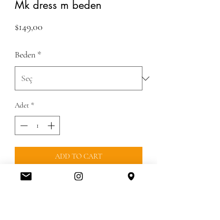
Mk dress m beden
Fiyat
$149,00
Beden
*
Adet
*
ADD TO CART
GUMRUK UCRETLERI 21$ DAHIL
DEGILDIRGUMRUK UCRETINI
MESAJLA veya KAPIDA ISLEMLER
BITINCE ODEYEBILIRSINIZKREDI