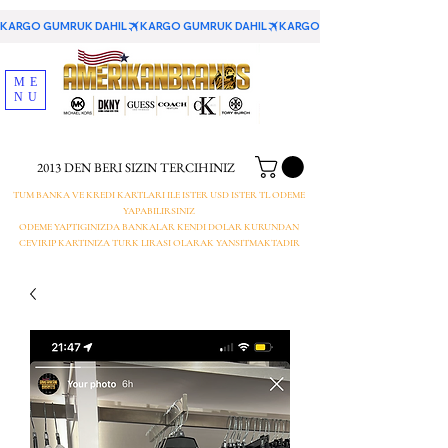
KARGO GUMRUK DAHIL
ME
NU
2013 DEN BERI SIZIN TERCIHINIZ
TUM BANKA VE KREDI KARTLARI ILE ISTER USD ISTER TL ODEME
YAPABILIRSINIZ
ODEME YAPTIGINIZDA BANKALAR KENDI DOLAR KURUNDAN
CEVIRIP KARTINIZA TURK LIRASI OLARAK YANSITMAKTADIR