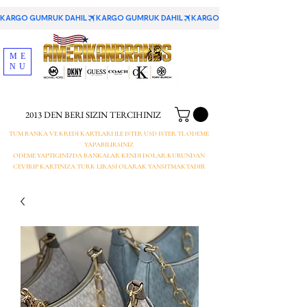
KARGO GUMRUK DAHIL
ME
NU
2013 DEN BERI SIZIN TERCIHINIZ
TUM BANKA VE KREDI KARTLARI ILE ISTER USD ISTER TL ODEME
YAPABILIRSINIZ
ODEME YAPTIGINIZDA BANKALAR KENDI DOLAR KURUNDAN
CEVIRIP KARTINIZA TURK LIRASI OLARAK YANSITMAKTADIR