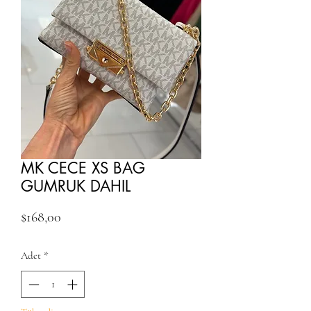
MK CECE XS BAG
GUMRUK DAHIL
Fiyat
$168,00
Adet
*