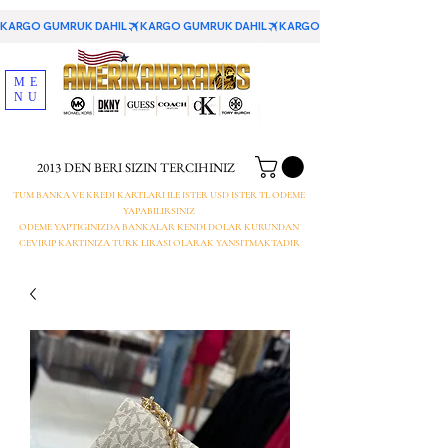
KARGO GUMRUK DAHIL
ME
NU
2013 DEN BERI SIZIN TERCIHINIZ
TUM BANKA VE KREDI KARTLARI ILE ISTER USD ISTER TL ODEME
YAPABILIRSINIZ
ODEME YAPTIGINIZDA BANKALAR KENDI DOLAR KURUNDAN
CEVIRIP KARTINIZA TURK LIRASI OLARAK YANSITMAKTADIR