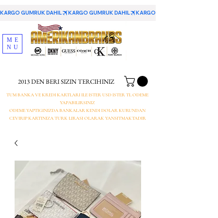
KARGO GUMRUK DAHIL
ME
NU
2013 DEN BERI SIZIN TERCIHINIZ
TUM BANKA VE KREDI KARTLARI ILE ISTER USD ISTER TL ODEME
YAPABILIRSINIZ
ODEME YAPTIGINIZDA BANKALAR KENDI DOLAR KURUNDAN
CEVIRIP KARTINIZA TURK LIRASI OLARAK YANSITMAKTADIR