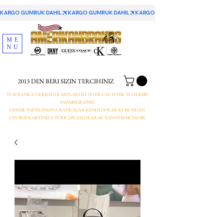
KARGO GUMRUK DAHIL
ME
NU
2013 DEN BERI SIZIN TERCIHINIZ
TUM BANKA VE KREDI KARTLARI ILE ISTER USD ISTER TL ODEME
YAPABILIRSINIZ
ODEME YAPTIGINIZDA BANKALAR KENDI DOLAR KURUNDAN
CEVIRIP KARTINIZA TURK LIRASI OLARAK YANSITMAKTADIR