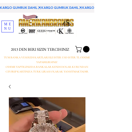
KARGO GUMRUK DAHIL
ME
NU
2013 DEN BERI SIZIN TERCIHINIZ
TUM BANKA VE KREDI KARTLARI ILE ISTER USD ISTER TL ODEME
YAPABILIRSINIZ
ODEME YAPTIGINIZDA BANKALAR KENDI DOLAR KURUNDAN
CEVIRIP KARTINIZA TURK LIRASI OLARAK YANSITMAKTADIR