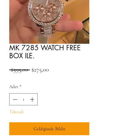
MK 7285 WATCH FREE
BOX ILE.
Normal Fiyat
İndirimli Fiyat
 $595,00 
$275,00
Adet
*
Tükendi
Geldiğinde Bildir