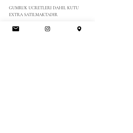
GUMRUK UCRETLERI DAHIL KUTU
EXTRA SATILMAKTADIR
Amerikanbrands Outlet Store
Orlando International Premium Outlet FL, United