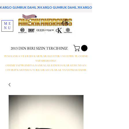
KARGO GUMRUK DAHIL
ME
NU
2013 DEN BERI SIZIN TERCIHINIZ
TUM BANKA VE KREDI KARTLARI ILE ISTER USD ISTER TL ODEME
YAPABILIRSINIZ
ODEME YAPTIGINIZDA BANKALAR KENDI DOLAR KURUNDAN
CEVIRIP KARTINIZA TURK LIRASI OLARAK YANSITMAKTADIR