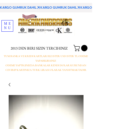
KARGO GUMRUK DAHIL
ME
NU
2013 DEN BERI SIZIN TERCIHINIZ
TUM BANKA VE KREDI KARTLARI ILE ISTER USD ISTER TL ODEME
YAPABILIRSINIZ
ODEME YAPTIGINIZDA BANKALAR KENDI DOLAR KURUNDAN
CEVIRIP KARTINIZA TURK LIRASI OLARAK YANSITMAKTADIR