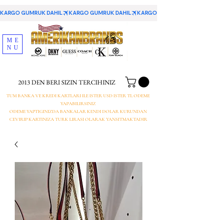
KARGO GUMRUK DAHIL
ME
NU
2013 DEN BERI SIZIN TERCIHINIZ
TUM BANKA VE KREDI KARTLARI ILE ISTER USD ISTER TL ODEME
YAPABILIRSINIZ
ODEME YAPTIGINIZDA BANKALAR KENDI DOLAR KURUNDAN
CEVIRIP KARTINIZA TURK LIRASI OLARAK YANSITMAKTADIR