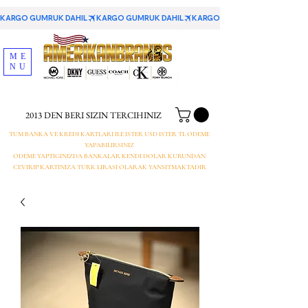
KARGO GUMRUK DAHIL
ME
NU
2013 DEN BERI SIZIN TERCIHINIZ
TUM BANKA VE KREDI KARTLARI ILE ISTER USD ISTER TL ODEME
YAPABILIRSINIZ
ODEME YAPTIGINIZDA BANKALAR KENDI DOLAR KURUNDAN
CEVIRIP KARTINIZA TURK LIRASI OLARAK YANSITMAKTADIR