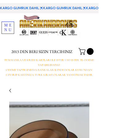
KARGO GUMRUK DAHIL
ME
NU
2013 DEN BERI SIZIN TERCIHINIZ
TUM BANKA VE KREDI KARTLARI ILE ISTER USD ISTER TL ODEME
YAPABILIRSINIZ
ODEME YAPTIGINIZDA BANKALAR KENDI DOLAR KURUNDAN
CEVIRIP KARTINIZA TURK LIRASI OLARAK YANSITMAKTADIR