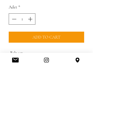
Adet
*
ADD TO CART
•Belt set
• Logo-print canvas/leather
• Fabric 1: 100% leather
• Fabric 2: 90% coated canvas/10% polyester
• Gold-tone hardware
• Buckle fastening
• Imported
•m 102 large 110 cm
• Style # 558732