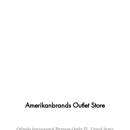
Amerikanbrands Outlet Store
Orlando International Premium Outlet FL, United States