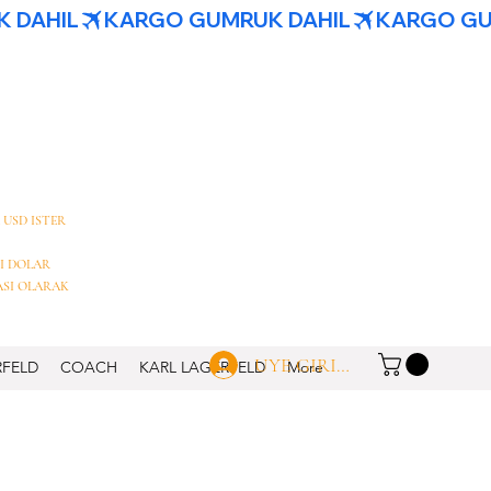
 USD ISTER
I DOLAR
ASI OLARAK
UYE GIRISI
RFELD
COACH
KARL LAGERFELD
More