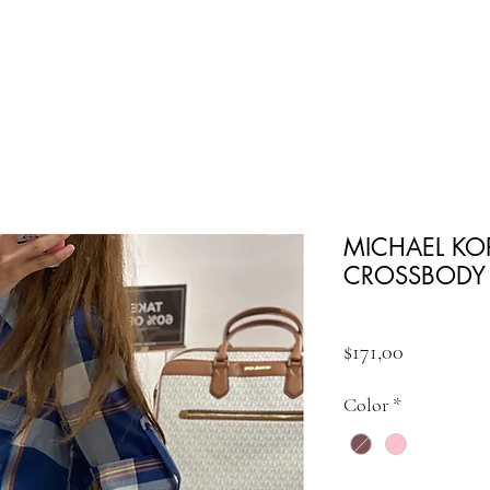
MICHAEL KOR
CROSSBODY 
Fiyat
$171,00
Color
*