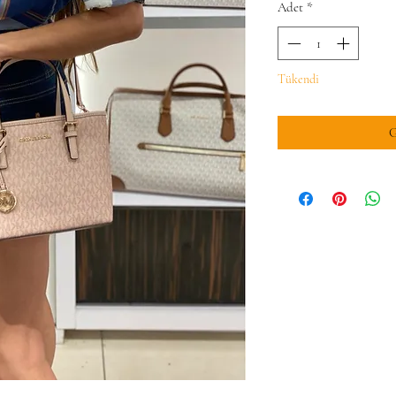
Adet
*
Tükendi
G