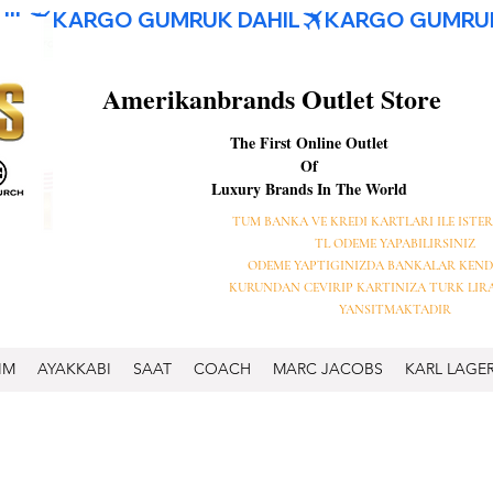
Amerikanbrands Outlet Store
The First Online Outlet
Of
Luxury Brands In The World
TUM BANKA VE KREDI KARTLARI ILE ISTER
TL ODEME YAPABILIRSINIZ
ODEME YAPTIGINIZDA BANKALAR KEND
KURUNDAN CEVIRIP KARTINIZA TURK LIR
YANSITMAKTADIR
IM
AYAKKABI
SAAT
COACH
MARC JACOBS
KARL LAGE