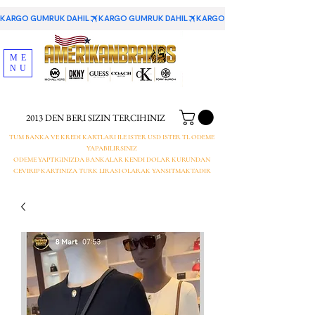
KARGO GUMRUK DAHIL
ME
NU
2013 DEN BERI SIZIN TERCIHINIZ
TUM BANKA VE KREDI KARTLARI ILE ISTER USD ISTER TL ODEME
YAPABILIRSINIZ
ODEME YAPTIGINIZDA BANKALAR KENDI DOLAR KURUNDAN
CEVIRIP KARTINIZA TURK LIRASI OLARAK YANSITMAKTADIR