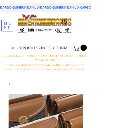
KARGO GUMRUK DAHIL
ME
NU
2013 DEN BERI SIZIN TERCIHINIZ
TUM BANKA VE KREDI KARTLARI ILE ISTER USD ISTER TL ODEME
YAPABILIRSINIZ
ODEME YAPTIGINIZDA BANKALAR KENDI DOLAR KURUNDAN
CEVIRIP KARTINIZA TURK LIRASI OLARAK YANSITMAKTADIR