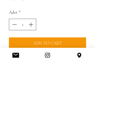
Adet
*
ADD TO CART
GUMRUK UCRETLERI 10$ DAHIL
DEGILDIR
GUMRUK UCRETINI MESAJLA veya
KAPIDA ISLEMLER BITINCE
ODEYEBILIRSINIZ
KREDI KARTINIZLA VEYA HAVALE ILE
ODEYEBILIRSINIZ