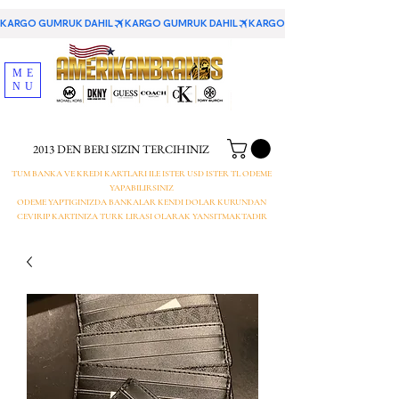
KARGO GUMRUK DAHIL
ME
NU
2013 DEN BERI SIZIN TERCIHINIZ
TUM BANKA VE KREDI KARTLARI ILE ISTER USD ISTER TL ODEME
YAPABILIRSINIZ
ODEME YAPTIGINIZDA BANKALAR KENDI DOLAR KURUNDAN
CEVIRIP KARTINIZA TURK LIRASI OLARAK YANSITMAKTADIR