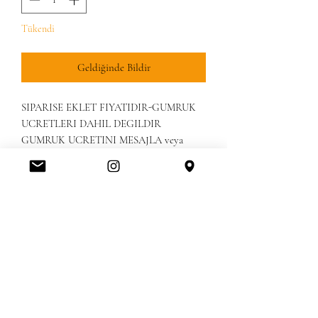
Tükendi
Geldiğinde Bildir
SIPARISE EKLET FIYATIDIR-GUMRUK 
UCRETLERI DAHIL DEGILDIR

GUMRUK UCRETINI MESAJLA veya 
KAPIDA ISLEMLER BITINCE 
ODEYEBILIRSINIZ

KREDI KARTINIZLA VEYA HAVALE ILE 
ODEYEBILIRSINIZ

 EXHANGE/ NO RETURN & IADE 
DEGISIM YOKTURCUSTOM FEE ARE 
NOT INCLUDE & PLEASE CHECK 
YOUR COUNTRY CUSTOMS FEES