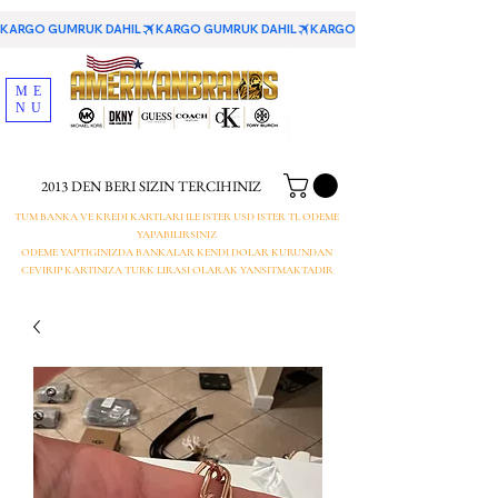
KARGO GUMRUK DAHIL
ME
NU
2013 DEN BERI SIZIN TERCIHINIZ
TUM BANKA VE KREDI KARTLARI ILE ISTER USD ISTER TL ODEME
YAPABILIRSINIZ
ODEME YAPTIGINIZDA BANKALAR KENDI DOLAR KURUNDAN
CEVIRIP KARTINIZA TURK LIRASI OLARAK YANSITMAKTADIR