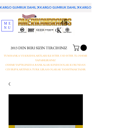
KARGO GUMRUK DAHIL
ME
NU
2013 DEN BERI SIZIN TERCIHINIZ
TUM BANKA VE KREDI KARTLARI ILE ISTER USD ISTER TL ODEME
YAPABILIRSINIZ
ODEME YAPTIGINIZDA BANKALAR KENDI DOLAR KURUNDAN
CEVIRIP KARTINIZA TURK LIRASI OLARAK YANSITMAKTADIR