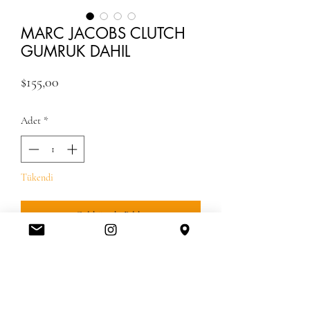
MARC JACOBS CLUTCH
GUMRUK DAHIL
Fiyat
$155,00
Adet
*
Tükendi
Geldiğinde Bildir
GUMRUK UCRETLERI DAHIL KARGO
DAHIL 15-20 GUNDE TESLIM