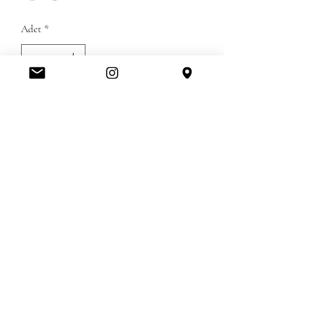
Adet
*
ADD TO CART
7$ GUMRUK UCRETLERI DAHIL
DEGILDIR
Amerikanbrands Outlet Store
Orlando International Premium Outlet FL, United