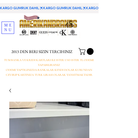
KARGO GUMRUK DAHIL
ME
NU
2013 DEN BERI SIZIN TERCIHINIZ
TUM BANKA VE KREDI KARTLARI ILE ISTER USD ISTER TL ODEME
YAPABILIRSINIZ
ODEME YAPTIGINIZDA BANKALAR KENDI DOLAR KURUNDAN
CEVIRIP KARTINIZA TURK LIRASI OLARAK YANSITMAKTADIR