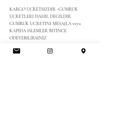
KARGO UCRETSIZDIR -GUMRUK
UCRETLERI DAHIL DEGILDIR
GUMRUK UCRETINI MESAJLA veya
KAPIDA ISLEMLER BITINCE
ODEYEBILIRSINIZ
KREDI KARTINIZLA VEYA HAVALE ILE
ODEYEBILIRSINIZ
EXHANGE/ NO RETURN & IADE
DEGISIM YOKTURCUSTOM FEE ARE
NOT INCLUDE & PLEASE CHECK
YOUR COUNTRY CUSTOMS FEES
Amerikanbrands Outlet Store