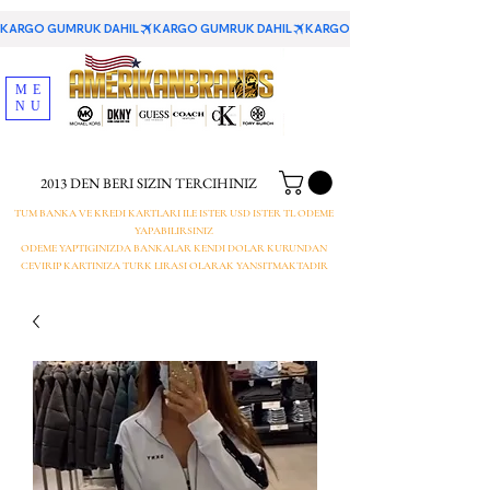
KARGO GUMRUK DAHIL
ME
NU
2013 DEN BERI SIZIN TERCIHINIZ
TUM BANKA VE KREDI KARTLARI ILE ISTER USD ISTER TL ODEME
YAPABILIRSINIZ
ODEME YAPTIGINIZDA BANKALAR KENDI DOLAR KURUNDAN
CEVIRIP KARTINIZA TURK LIRASI OLARAK YANSITMAKTADIR