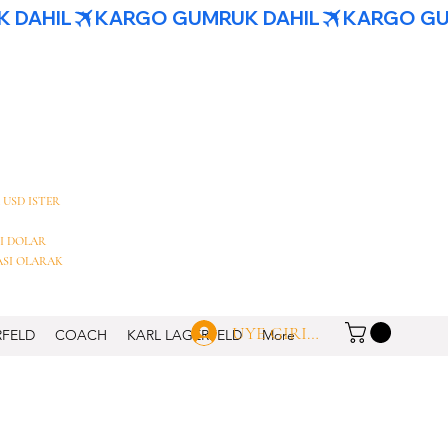
 USD ISTER
I DOLAR
ASI OLARAK
UYE GIRISI
RFELD
COACH
KARL LAGERFELD
More