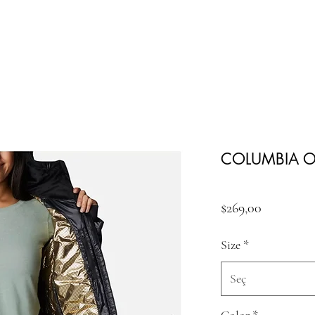
COLUMBIA O
Fiyat
$269,00
Size
*
Seç
Color
*