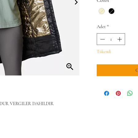
Adet
*
Tükendi
G
NDUR VERGILER DAHILDIR