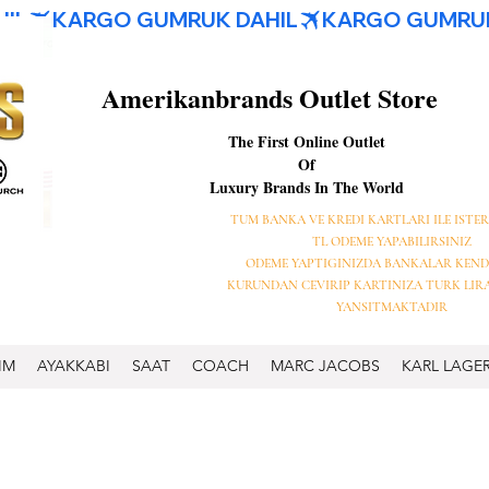
Amerikanbrands Outlet Store
The First Online Outlet
Of
Luxury Brands In The World
TUM BANKA VE KREDI KARTLARI ILE ISTER
TL ODEME YAPABILIRSINIZ
ODEME YAPTIGINIZDA BANKALAR KEND
KURUNDAN CEVIRIP KARTINIZA TURK LIR
YANSITMAKTADIR
IM
AYAKKABI
SAAT
COACH
MARC JACOBS
KARL LAGE