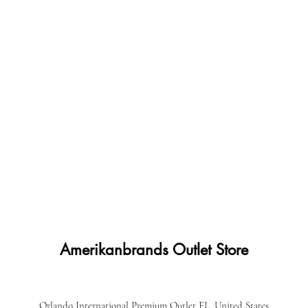
Amerikanbrands Outlet Store
Orlando International Premium Outlet FL, United States