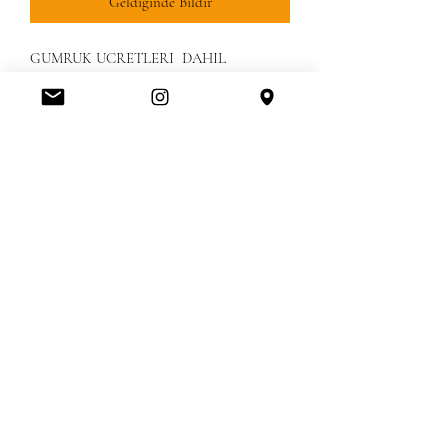
Geldiğinde Bildir
GUMRUK UCRETLERI DAHIL
Amerikanbrands Outlet Store
Orlando International Premium Outlet FL, United