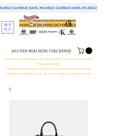
KARGO GUMRUK DAHIL
ME
NU
2013 DEN BERI SIZIN TERCIHINIZ
TUM BANKA VE KREDI KARTLARI ILE ISTER USD ISTER TL ODEME
YAPABILIRSINIZ
ODEME YAPTIGINIZDA BANKALAR KENDI DOLAR KURUNDAN
CEVIRIP KARTINIZA TURK LIRASI OLARAK YANSITMAKTADIR