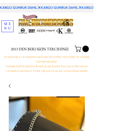
KARGO GUMRUK DAHIL
ME
NU
2013 DEN BERI SIZIN TERCIHINIZ
TUM BANKA VE KREDI KARTLARI ILE ISTER USD ISTER TL ODEME
YAPABILIRSINIZ
ODEME YAPTIGINIZDA BANKALAR KENDI DOLAR KURUNDAN
CEVIRIP KARTINIZA TURK LIRASI OLARAK YANSITMAKTADIR