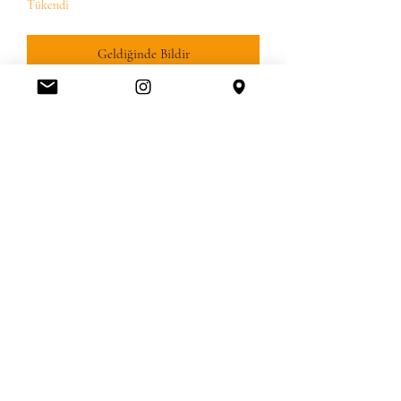
Tükendi
Geldiğinde Bildir
VERGILER DAHIL
Amerikanbrands Outlet Store
Orlando International Premium Outlet FL, United