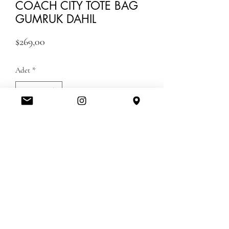
COACH CITY TOTE BAG
GUMRUK DAHIL
Fiyat
$269,00
Adet
*
Tükendi
Geldiğinde Bildir
KARGO UCRETSIZDIR -GUMRUK
UCRETLERI DAHIL