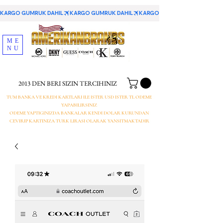
KARGO GUMRUK DAHIL
ME
NU
2013 DEN BERI SIZIN TERCIHINIZ
TUM BANKA VE KREDI KARTLARI ILE ISTER USD ISTER TL ODEME
YAPABILIRSINIZ
ODEME YAPTIGINIZDA BANKALAR KENDI DOLAR KURUNDAN
CEVIRIP KARTINIZA TURK LIRASI OLARAK YANSITMAKTADIR