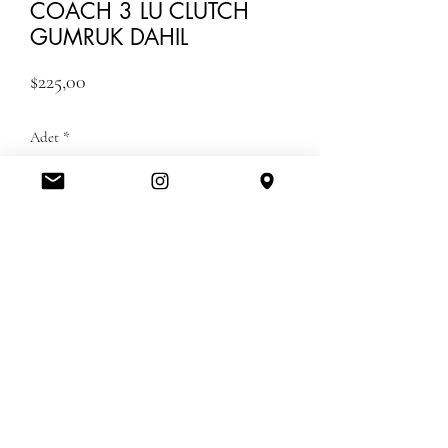
COACH 3 LU CLUTCH
GUMRUK DAHIL
Fiyat
$225,00
Adet
*
Tükendi
Geldiğinde Bildir
GUMRUK UCRETLERI DAHIL