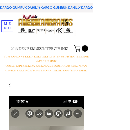
KARGO GUMRUK DAHIL
ME
NU
2013 DEN BERI SIZIN TERCIHINIZ
TUM BANKA VE KREDI KARTLARI ILE ISTER USD ISTER TL ODEME
YAPABILIRSINIZ
ODEME YAPTIGINIZDA BANKALAR KENDI DOLAR KURUNDAN
CEVIRIP KARTINIZA TURK LIRASI OLARAK YANSITMAKTADIR