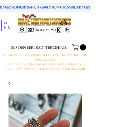
KARGO GUMRUK DAHIL
ME
NU
2013 DEN BERI SIZIN TERCIHINIZ
TUM BANKA VE KREDI KARTLARI ILE ISTER USD ISTER TL ODEME
YAPABILIRSINIZ
ODEME YAPTIGINIZDA BANKALAR KENDI DOLAR KURUNDAN
CEVIRIP KARTINIZA TURK LIRASI OLARAK YANSITMAKTADIR