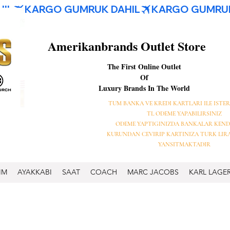
Amerikanbrands Outlet Store
The First Online Outlet
Of
Luxury Brands In The World
TUM BANKA VE KREDI KARTLARI ILE ISTER
TL ODEME YAPABILIRSINIZ
ODEME YAPTIGINIZDA BANKALAR KEND
KURUNDAN CEVIRIP KARTINIZA TURK LIR
YANSITMAKTADIR
IM
AYAKKABI
SAAT
COACH
MARC JACOBS
KARL LAGE