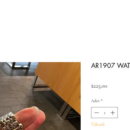
AR1907 WATC
Fiyat
$225,00
Adet
*
Tükendi