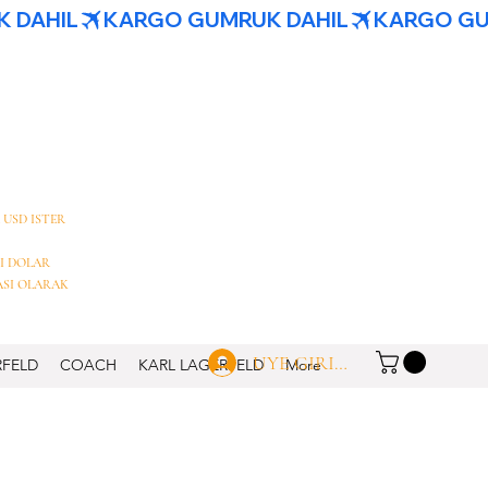
 USD ISTER
I DOLAR
ASI OLARAK
UYE GIRISI
RFELD
COACH
KARL LAGERFELD
More