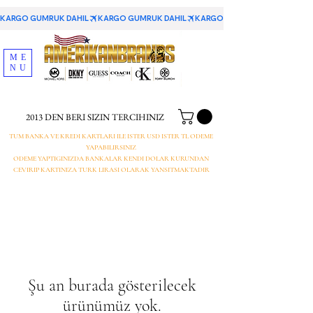
KARGO GUMRUK DAHIL
ME
NU
2013 DEN BERI SIZIN TERCIHINIZ
TUM BANKA VE KREDI KARTLARI ILE ISTER USD ISTER TL ODEME
YAPABILIRSINIZ
ODEME YAPTIGINIZDA BANKALAR KENDI DOLAR KURUNDAN
CEVIRIP KARTINIZA TURK LIRASI OLARAK YANSITMAKTADIR
Şu an burada gösterilecek
ürünümüz yok.