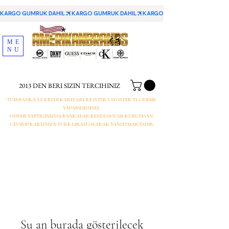
KARGO GUMRUK DAHIL
ME
NU
2013 DEN BERI SIZIN TERCIHINIZ
TUM BANKA VE KREDI KARTLARI ILE ISTER USD ISTER TL ODEME
YAPABILIRSINIZ
ODEME YAPTIGINIZDA BANKALAR KENDI DOLAR KURUNDAN
CEVIRIP KARTINIZA TURK LIRASI OLARAK YANSITMAKTADIR
Şu an burada gösterilecek