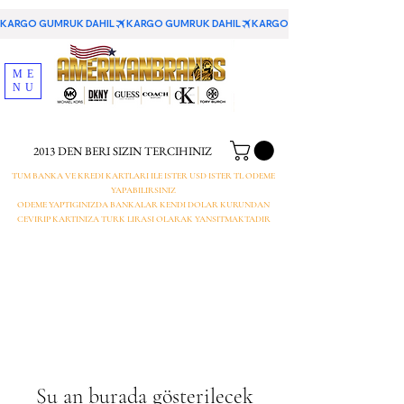
KARGO GUMRUK DAHIL
ME
NU
2013 DEN BERI SIZIN TERCIHINIZ
TUM BANKA VE KREDI KARTLARI ILE ISTER USD ISTER TL ODEME
YAPABILIRSINIZ
ODEME YAPTIGINIZDA BANKALAR KENDI DOLAR KURUNDAN
CEVIRIP KARTINIZA TURK LIRASI OLARAK YANSITMAKTADIR
Şu an burada gösterilecek