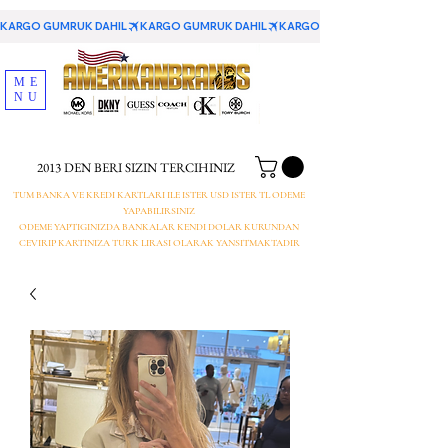
KARGO GUMRUK DAHIL
ME
NU
2013 DEN BERI SIZIN TERCIHINIZ
TUM BANKA VE KREDI KARTLARI ILE ISTER USD ISTER TL ODEME
YAPABILIRSINIZ
ODEME YAPTIGINIZDA BANKALAR KENDI DOLAR KURUNDAN
CEVIRIP KARTINIZA TURK LIRASI OLARAK YANSITMAKTADIR