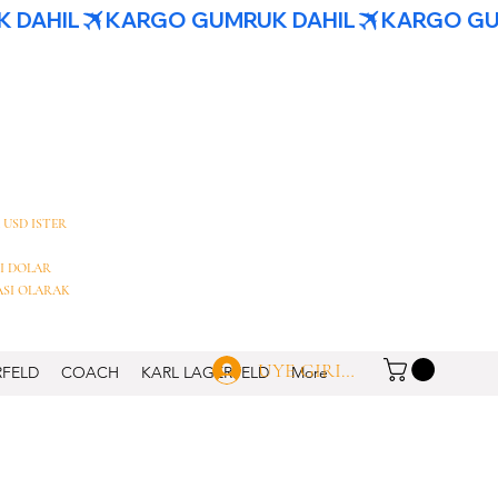
 USD ISTER
I DOLAR
ASI OLARAK
UYE GIRISI
RFELD
COACH
KARL LAGERFELD
More