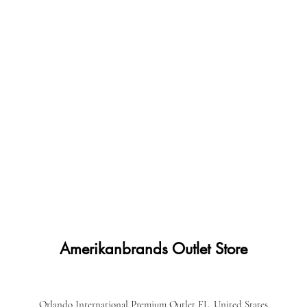
Amerikanbrands Outlet Store
Orlando International Premium Outlet FL, United States