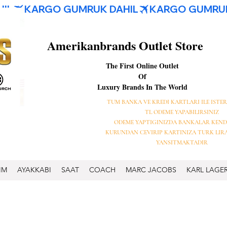
Amerikanbrands Outlet Store
The First Online Outlet
Of
Luxury Brands In The World
TUM BANKA VE KREDI KARTLARI ILE ISTER
TL ODEME YAPABILIRSINIZ
ODEME YAPTIGINIZDA BANKALAR KEND
KURUNDAN CEVIRIP KARTINIZA TURK LIR
YANSITMAKTADIR
IM
AYAKKABI
SAAT
COACH
MARC JACOBS
KARL LAGE