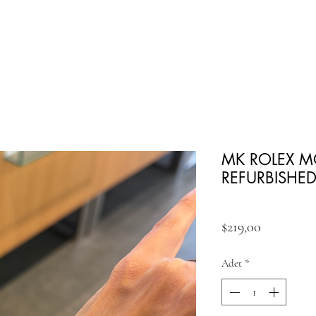
MK ROLEX M
REFURBISHE
Fiyat
$219,00
Adet
*